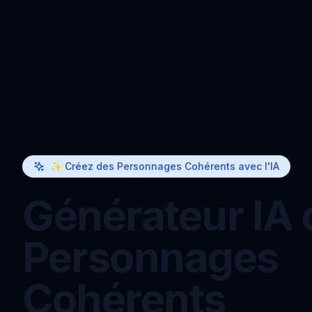
✨ Créez des Personnages Cohérents avec l'IA
Générateur IA 
Personnages
Cohérents