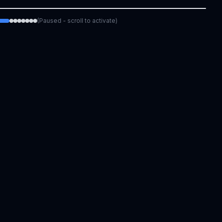
(Paused - scroll to activate)
Original